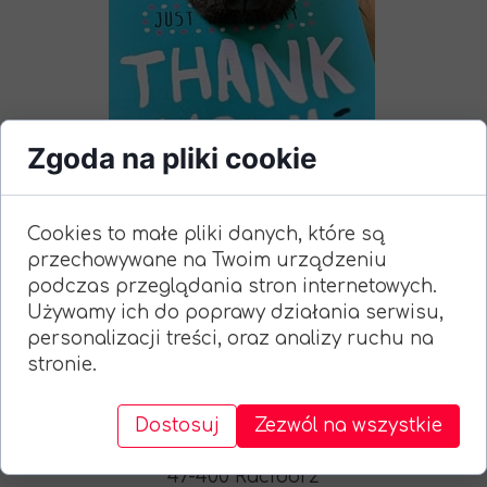
Zgoda na pliki cookie
Cookies to małe pliki danych, które są
przechowywane na Twoim urządzeniu
podczas przeglądania stron internetowych.
Używamy ich do poprawy działania serwisu,
personalizacji treści, oraz analizy ruchu na
stronie.
Skontaktuj się z nami
mail:
rodstrzecha@gmail.com
Dostosuj
Zezwól na wszystkie
Ul. Śląska 2
47-400 Racibórz