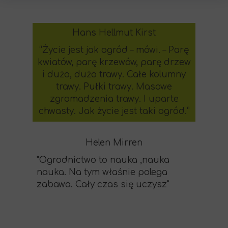
Hans Hellmut Kirst
“Życie jest jak ogród – mówi. – Parę
kwiatów, parę krzewów, parę drzew
i dużo, dużo trawy. Całe kolumny
trawy. Pułki trawy. Masowe
zgromadzenia trawy. I uparte
chwasty. Jak życie jest taki ogród.”
Helen Mirren
"Ogrodnictwo to nauka ,nauka
nauka. Na tym właśnie polega
zabawa. Cały czas się uczysz"