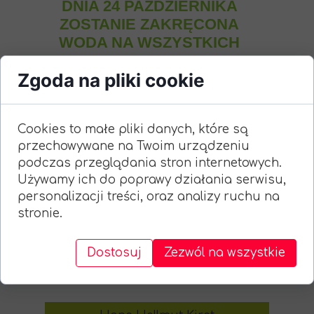
DNIA 24 PAŹDZIERNIKA
ZOSTANIE ZAKRĘCONA
WODA NA WSZYSTKICH
NASZYCH KOLONIACH.
Zgoda na pliki cookie
PROSIMY O
PRZYGOTOWANIE I
ZABEZPIECZENIE
Cookies to małe pliki danych, które są
INSTALACJI WODNEJ NA
przechowywane na Twoim urządzeniu
OKRES ZIMOWY.
podczas przeglądania stron internetowych.
Używamy ich do poprawy działania serwisu,
Skontaktuj się z nami
personalizacji treści, oraz analizy ruchu na
stronie.
mail:
rodstrzecha@gmail.com
Ul. Śląska 2
Dostosuj
Zezwól na wszystkie
47-400 Racibórz