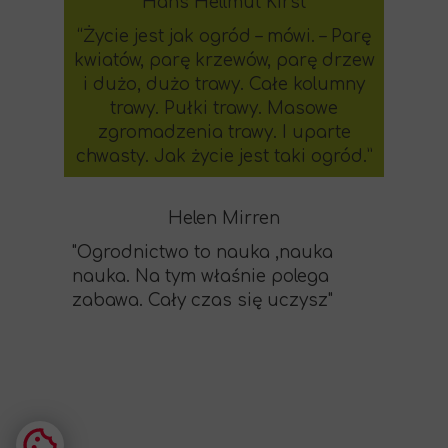
Hans Hellmut Kirst
“Życie jest jak ogród – mówi. – Parę
kwiatów, parę krzewów, parę drzew
i dużo, dużo trawy. Całe kolumny
trawy. Pułki trawy. Masowe
zgromadzenia trawy. I uparte
chwasty. Jak życie jest taki ogród.”
Helen Mirren
"Ogrodnictwo to nauka ,nauka
nauka. Na tym właśnie polega
zabawa. Cały czas się uczysz"