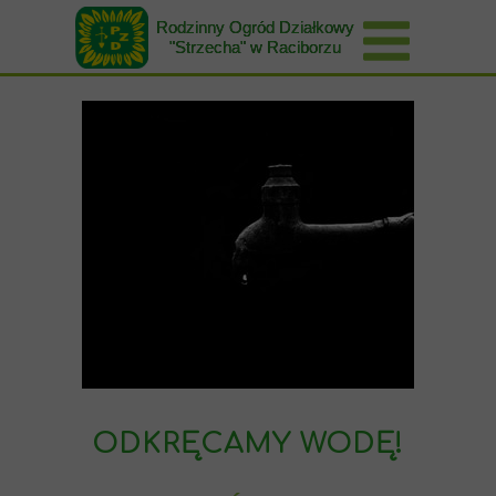
Rodzinny Ogród Działkowy
"Strzecha" w Raciborzu
ODKRĘCAMY WODĘ!