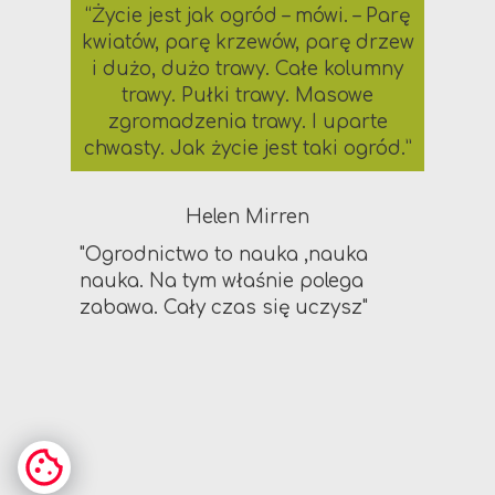
“Życie jest jak ogród – mówi. – Parę
kwiatów, parę krzewów, parę drzew
i dużo, dużo trawy. Całe kolumny
trawy. Pułki trawy. Masowe
zgromadzenia trawy. I uparte
chwasty. Jak życie jest taki ogród.”
Helen Mirren
"Ogrodnictwo to nauka ,nauka
nauka. Na tym właśnie polega
zabawa. Cały czas się uczysz"