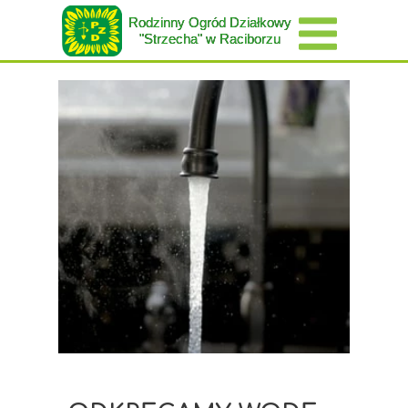
Rodzinny Ogród Działkowy
"Strzecha" w Raciborzu
25 marca 2024