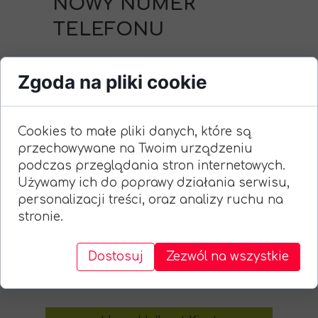
NOWY NUMER
TELEFONU
Zgoda na pliki cookie
NOWY NUMER KONTAKTOWY
DO ZARZĄDU ROD STRZECHA
Cookies to małe pliki danych, które są
+48 692 508 631
przechowywane na Twoim urządzeniu
podczas przeglądania stron internetowych.
Używamy ich do poprawy działania serwisu,
Skontaktuj się z nami
personalizacji treści, oraz analizy ruchu na
stronie.
mail:
rodstrzecha@gmail.com
Ul. Śląska 2
Dostosuj
Zezwól na wszystkie
47-400 Racibórz