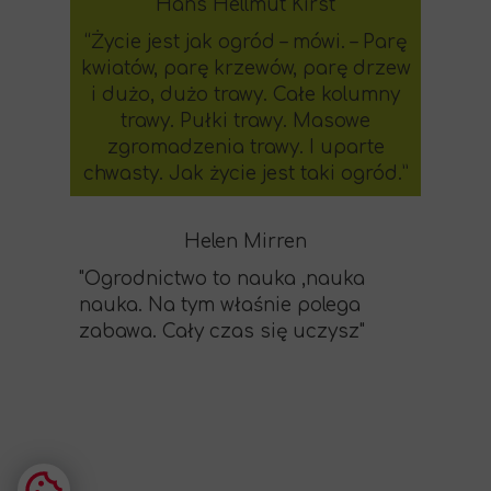
Hans Hellmut Kirst
“Życie jest jak ogród – mówi. – Parę
kwiatów, parę krzewów, parę drzew
i dużo, dużo trawy. Całe kolumny
trawy. Pułki trawy. Masowe
zgromadzenia trawy. I uparte
chwasty. Jak życie jest taki ogród.”
Helen Mirren
"Ogrodnictwo to nauka ,nauka
nauka. Na tym właśnie polega
zabawa. Cały czas się uczysz"