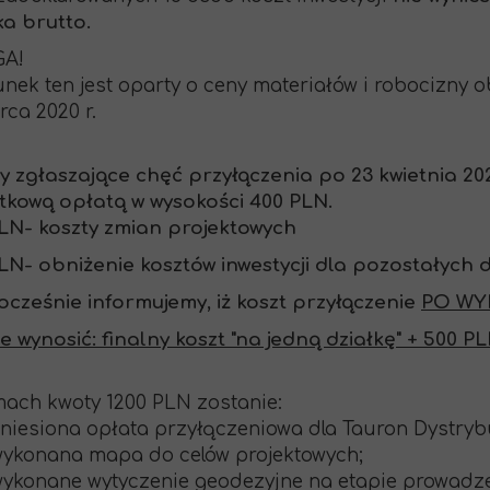
ka brutto.
A!
nek ten jest oparty o ceny materiałów i robocizny 
rca 2020 r.
 zgłaszające chęć przyłączenia po 23 kwietnia 202
kową opłatą w wysokości 400 PLN.
LN- koszty zmian projektowych
LN- obniżenie kosztów inwestycji dla pozostałych 
cześnie informujemy, iż koszt przyłączenie
PO WY
e wynosić: finalny koszt "na jedną działkę" + 500 PL
ach kwoty 1200 PLN zostanie:
iesiona opłata przyłączeniowa dla Tauron Dystrybu
konana mapa do celów projektowych;
konane wytyczenie geodezyjne na etapie prowadze