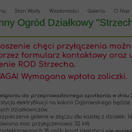
na
Stan Wody
Wiadomości
Galeria
O Nas
nny Ogród Działkowy "Strzec
łoszenie chęci przyłączenia moż
rzez formularz kontaktowy oraz 
enie ROD Strzecha.
AGA! Wymagana wpłata zaliczki.
iązaniu do przeprowadzonego spotkania w dniu 2
estycja elektryfikacji na kolonii Dąbrowskiego będzi
ych działkowiczów.
ezpieczenie główne w złączu dla każdej z działek: 16
ówiona moc przyłączeniowa: 32 kW.
 zadeklarowanych 18 osób koszt inwestycji
nie wynies