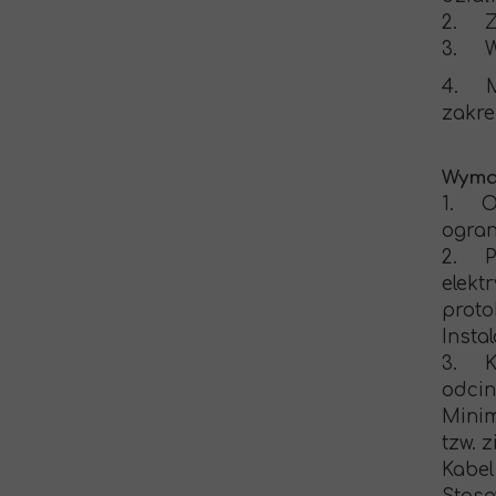
2. Za
3. Wy
4. Mo
zakre
Wymag
1. Op
ogran
2. Pr
elekt
proto
Insta
3. Ka
odcin
Minim
tzw. 
Kabel