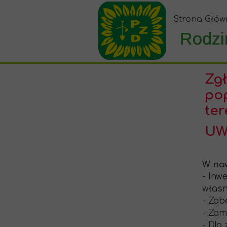
Strona Głów
Rodzi
Zg
pop
ter
UW
W naw
- Inw
własn
- Zab
- Zam
- Dla