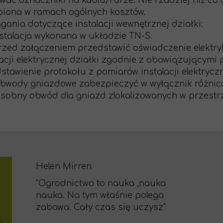
wać oznaczniki na kablu/rurze. Nie rzadziej niż co 5
iona w ramach ogólnych kosztów.
ania dotyczące instalacji wewnętrznej działki:
stalacja wykonana w układzie TN-S.
zed załączeniem przedstawić oświadczenie elektry
lacji elektrycznej działki zgodnie z obowiązującymi
stawienie protokołu z pomiarów instalacji elektryczn
wody gniazdowe zabezpieczyć w wyłącznik różni
obny obwód dla gniazd zlokalizowanych w przestrze
Helen Mirren
"Ogrodnictwo to nauka ,nauka
nauka. Na tym właśnie polega
zabawa. Cały czas się uczysz"
.