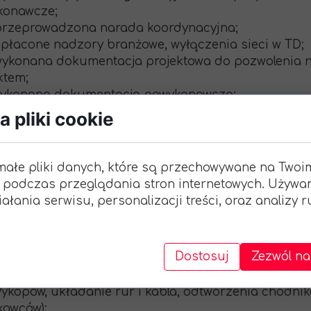
konawcze;
rzeprowadzona narada koordynacyjna;
łacone nadzory branżowe, wyłączenia sieci w TD;
konana dokumentacja projektowa do pozwolenia n
ktem;
ykonana dokumentacja powykonawcza;
staną zakupione kable, złącza, osprzęt kablowy, lic
 pliki cookie
rców, rury ochronne, bednarka; oznaczniki kablowe, f
konany następujący zakres prac elektrycznych:
dłączenie wszystkich kabli w złączu (w tym zasilaj
małe pliki danych, które są przechowywane na Twoi
miary rezystancji izolacji głównych kabli zasilający
 podczas przeglądania stron internetowych. Używa
miary rezystancji uziemienia;
ałania serwisu, personalizacji treści, oraz analizy 
konanie złącz kablowych (m.in. montaż liczników etc
dłączenie kabli w złączu własności Tauron Dystryb
 1200 PLN NIE uwzględnia:
Dostosuj
Zezwól na
kopów, układanie rur i kabla, odtworzenia chodni
kowców);