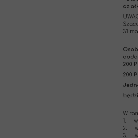
dział
UWAG
Szacu
31 ma
Osoby
dodat
200 P
200 P
Jedno
będzi
W ram
1. wn
2. wy
3. wy