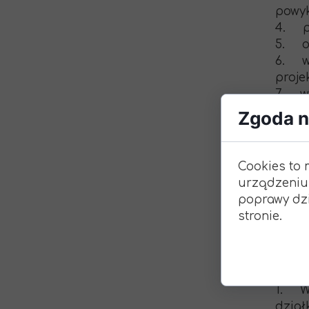
powy
4. p
5. op
6. wy
proje
7. w
8. zo
Zgoda na
odbio
9. wy
a. po
Cookies to 
b. po
urządzeniu
c. po
poprawy dzi
d. wy
stronie.
e. po
Kwota
1. Wy
dział