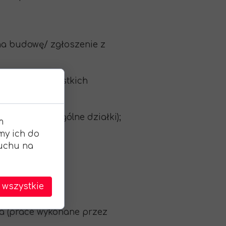
a budowę/ zgłoszenie z
zniki dla wszystkich
olia etc.;
ących poszczególne działki);
m
ch;
my ich do
ruchu na
);
ucja S.A.
 wszystkie
ka (prace wykonane przez