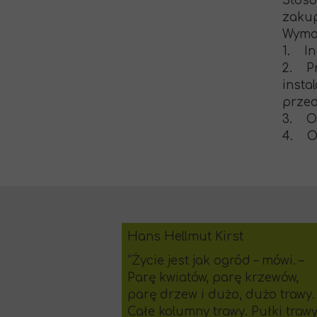
Stoso
zakup
Wymag
1. In
2. Pr
insta
przed
3. Ob
4. Os
Hans Hellmut Kirst
“Życie jest jak ogród – mówi. –
Parę kwiatów, parę krzewów,
parę drzew i dużo, dużo trawy.
Całe kolumny trawy. Pułki trawy