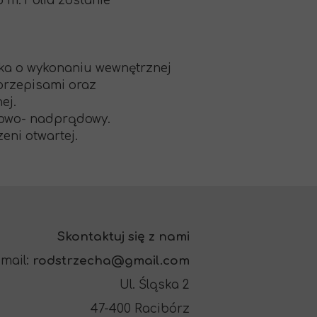
 m. Folia zostanie
ka o wykonaniu wewnętrznej
 przepisami oraz
ej.
cowo- nadprądowy.
ni otwartej.
Skontaktuj się z nami
mail:
rodstrzecha@gmail.com
Ul. Śląska 2
47-400 Racibórz