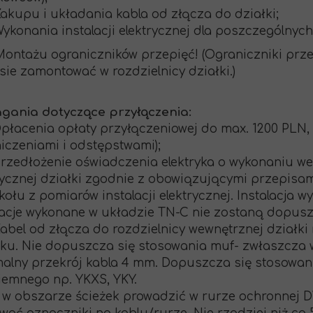
kupu i układania kabla od złącza do działki;
konania instalacji elektrycznej dla poszczególnych
ntażu ograniczników przepięć! (Ograniczniki prz
sie zamontować w rozdzielnicy działki.)
ania dotyczące przyłączenia:
łacenia opłaty przyłączeniowej do max. 1200 PLN,
iczeniami i odstępstwami);
zedłożenie oświadczenia elektryka o wykonaniu wew
rycznej działki zgodnie z obowiązującymi przepisa
kołu z pomiarów instalacji elektrycznej. Instalacja 
lacje wykonane w układzie TN-C nie zostaną dopus
bel od złącza do rozdzielnicy wewnętrznej działki
ku. Nie dopuszcza się stosowania muf- zwłaszcza w
alny przekrój kabla 4 mm. Dopuszcza się stosowanie
ziemnego np. YKXS, YKY.
 w obszarze ścieżek prowadzić w rurze ochronnej D