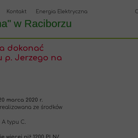
Kontakt
Energia Elektryczna
ha" w Raciborzu
na dokonać
u p. Jerzego na
0 marca 2020 r.
e realizowana ze środków
 A typu C.
ie więcej niż 1200 PLN/