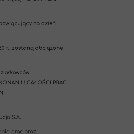
obowiązujący na dzień
0 r., zostaną obciążone
działkowców
KONANIU CAŁOŚCI PRAC
N.
cja S.A.
nia prac oraz